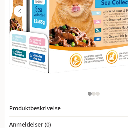
Produktbeskrivelse
IAMS Delights med blandede fiskesmaker i saus er et 100
Anmeldelser (0)
våtfôr for voksne katter. Blandede fiskesmaker i saus inneh