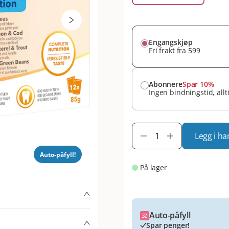
Engangskjøp
Fri frakt fra 599
Abonnere
Spar 10%
Ingen bindningstid, allt
Legg i ha
Auto-påfyll!
På lager
 % komplett og balansert
Auto-påfyll
older fire deilige
Spar penger!