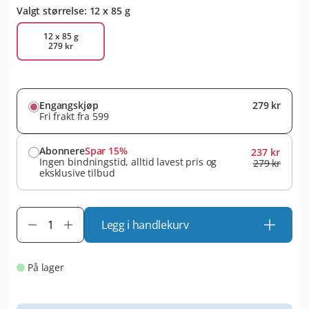
Valgt størrelse: 12 x 85 g
12 x 85 g
279 kr
Engangskjøp
279 kr
Fri frakt fra 599
Abonnere
Spar 15%
237 kr
Ingen bindningstid, alltid lavest pris og
279 kr
eksklusive tilbud
Legg i handlekurv
På lager