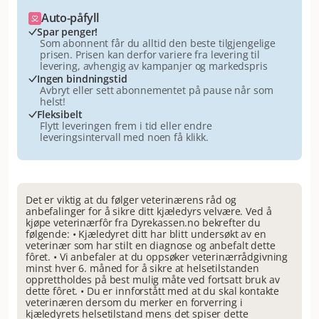
Auto-påfyll
Spar penger!
Som abonnent får du alltid den beste tilgjengelige
prisen. Prisen kan derfor variere fra levering til
levering, avhengig av kampanjer og markedspris
Ingen bindningstid
Avbryt eller sett abonnementet på pause når som
helst!
Fleksibelt
Flytt leveringen frem i tid eller endre
leveringsintervall med noen få klikk.
Det er viktig at du følger veterinærens råd og
anbefalinger for å sikre ditt kjæledyrs velvære. Ved å
kjøpe veterinærfôr fra Dyrekassen.no bekrefter du
følgende: • Kjæledyret ditt har blitt undersøkt av en
veterinær som har stilt en diagnose og anbefalt dette
fôret. • Vi anbefaler at du oppsøker veterinærrådgivning
minst hver 6. måned for å sikre at helsetilstanden
opprettholdes på best mulig måte ved fortsatt bruk av
dette fôret. • Du er innforstått med at du skal kontakte
veterinæren dersom du merker en forverring i
kjæledyrets helsetilstand mens det spiser dette