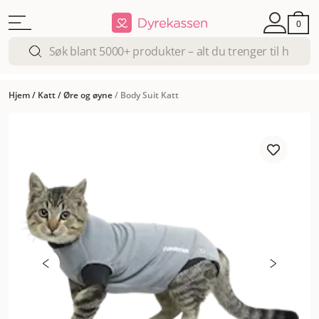
0
Hjem
/
Katt
/
Øre og øyne
/
Body Suit Katt