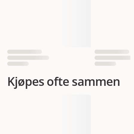
Vekt
100 gram
Antall i pakken
1 st
5703188279286
5703188279293
EAN nummer
5703188279309
5703188279316
Kjøpes ofte sammen