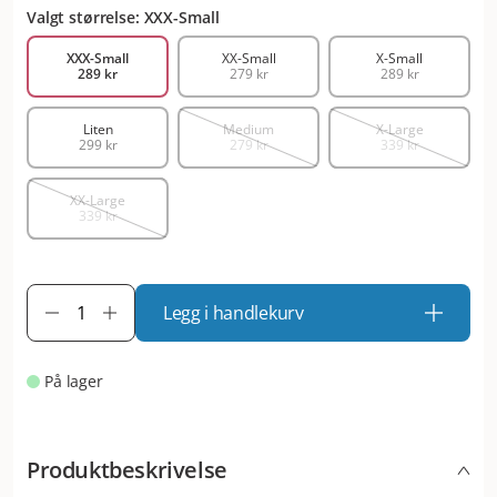
Valgt størrelse: XXX-Small
XXX-Small
XX-Small
X-Small
289 kr
279 kr
289 kr
Liten
Medium
X-Large
299 kr
279 kr
339 kr
XX-Large
339 kr
Legg i handlekurv
På lager
Produktbeskrivelse