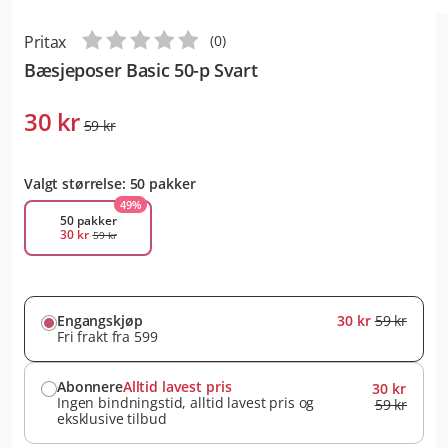
Pritax
(
0
)
Bæsjeposer Basic 50-p Svart
30 kr
59 kr
Valgt størrelse: 50 pakker
49
%
50 pakker
30 kr
59 kr
Engangskjøp
30 kr
59 kr
Fri frakt fra 599
Abonnere
Alltid lavest pris
30 kr
Ingen bindningstid, alltid lavest pris og
59 kr
eksklusive tilbud