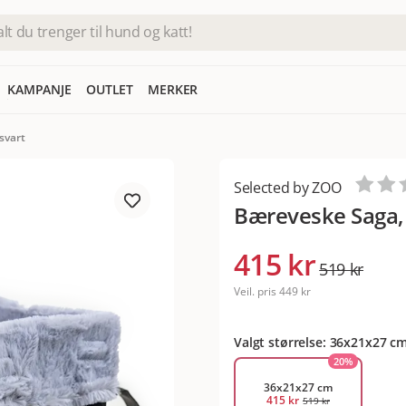
KAMPANJE
OUTLET
MERKER
svart
Selected by ZOO
Bæreveske Saga,
415 kr
519 kr
Veil. pris
449 kr
Valgt størrelse: 36x21x27 c
20
%
36x21x27 cm
415 kr
519 kr