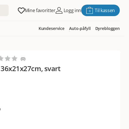
Mine favoritter
Logg inn
Til kassen
0
Kundeservice
Auto-påfyll
Dyrebloggen
(
0
)
 36x21x27cm, svart
m