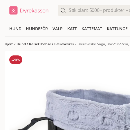
HUND
HUNDEFÔR
VALP
KATT
KATTEMAT
KATTUNGE
Hjem
/
Hund
/
Reisetilbehør
/
Bærevesker
/
Bæreveske Saga, 36x21x27cm, 
-20%