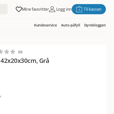
Mine favoritter
Logg inn
Til kassen
0
Kundeservice
Auto-påfyll
Dyrebloggen
(
0
)
 42x20x30cm, Grå
m