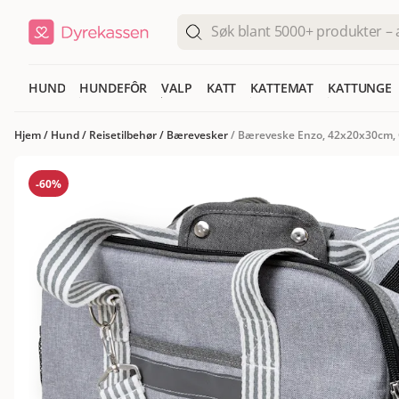
HUND
HUNDEFÔR
VALP
KATT
KATTEMAT
KATTUNGE
Hjem
/
Hund
/
Reisetilbehør
/
Bærevesker
/
Bæreveske Enzo, 42x20x30cm,
-60%