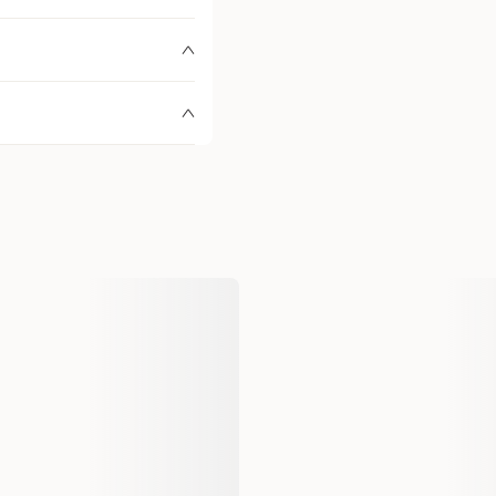
300002831
e er 649 kr
etilbehør
Bærevesker
Selected by ZOO
20024
42x20x30 cm
7332629200244