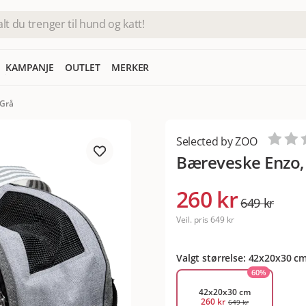
KAMPANJE
OUTLET
MERKER
 Grå
Selected by ZOO
Bæreveske Enzo,
260 kr
649 kr
Veil. pris
649 kr
Valgt størrelse: 42x20x30 c
60
%
42x20x30 cm
260 kr
649 kr