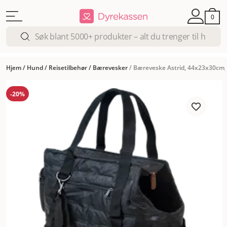
0
Hjem
/
Hund
/
Reisetilbehør
/
Bærevesker
/
Bæreveske Astrid, 44x23x30cm,
-20%