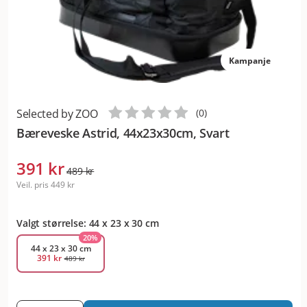
Kampanje
Selected by ZOO
(
0
)
Bæreveske Astrid, 44x23x30cm, Svart
391 kr
489 kr
Veil. pris
449 kr
Valgt størrelse: 44 x 23 x 30 cm
20
%
44 x 23 x 30 cm
391 kr
489 kr