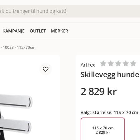
KAMPANJE
OUTLET
MERKER
 - 10023 - 115x70cm
ArtFex
Skillevegg hunde
2 829 kr
Valgt størrelse: 115 x 70 cm
115 x 70 cm
2 829 kr