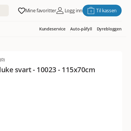
Mine favoritter
Logg inn
Til kassen
0
Kundeservice
Auto-påfyll
Dyrebloggen
(
0
)
luke svart - 10023 - 115x70cm