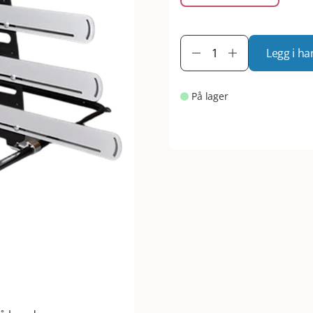
Legg i ha
På lager