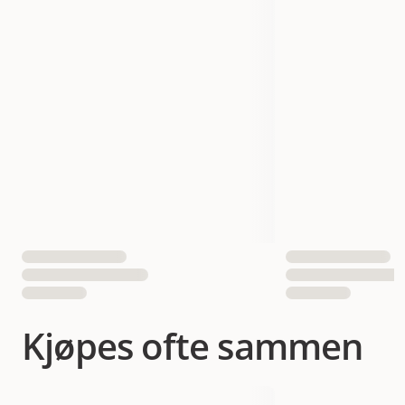
Produsentens artikkelnummer
VB307614
VB307615
Størrelse
Small
Medium/Large
Vekt
300 gram
EAN nummer
3597133076141
3597133076158
Kjøpes ofte sammen