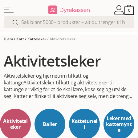
0
Hjem
/
Katt
/
Katteleker
/
Aktivitetsleker
Aktivitetsleker
Aktivitetsleker og hjernetrim til katt og
kattunge
Aktivitetsleker til katt og aktivitetsleker til
kattunge er viktig for at de skal lære, kose seg og utvikle
seg. Katter er flinke til å aktivisere seg selv, men de trenger
noe å gjøre det med. I naturen har de ting de kan jage eller
klore eller leke med. I hjemmet ditt må de ha noe lignende
for å tilfredsstille instinktene sine. PetSafe aktivitetsleker
Leker med
Aktivitetsl
Kattetunel
og hjernetrim til katt og kattunge er eksempel på nøye
Baller
kattemynt
eker
l
e
gjennomtenkte produkter. De er godt laget, utfordrer
kattens hode og kropp og er til og med artig for deg å