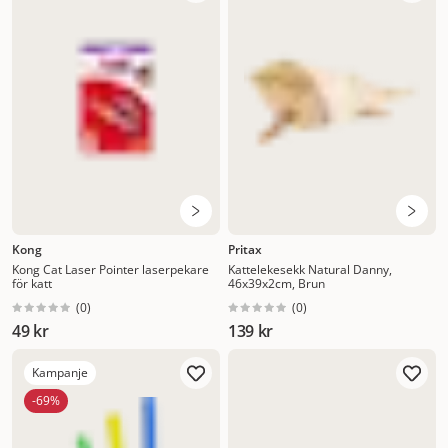
Kong
Pritax
Kong Cat Laser Pointer laserpekare
Kattelekesekk Natural Danny,
för katt
46x39x2cm, Brun
(
0
)
(
0
)
49 kr
139 kr
Kampanje
-69%