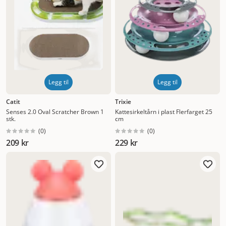
og hode. Du får alt som er tilgjengelig av dette fra alle de
kjente merkene, og du får det til de beste prisene. Og på
toppen av det - du får det levert helt hjem på døren. Hvis
du trenger råd om hva du bør kjøpe av aktivitetsleker til
katt og kattunge, kan du kontakte vår kundeservice. De
har mange års erfaring med egne og andres katter. Hva
som fungerer. Hvordan det skal brukes. Hvem det passer
Legg til
Legg til
best for. Å kjøpe aktivitetsleker og hjernetrim til katt på
nett er altså en helt trygg opplevelse siden du får de gode
Catit
Trixie
leken, de gode prisene og de gode rådene. Alt på ett sted.
Senses 2.0 Oval Scratcher Brown 1
Kattesirkeltårn i plast Flerfarget 25
stk.
cm
(
0
)
(
0
)
209 kr
229 kr