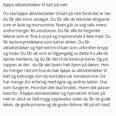
Kjøpe aktivitetsleker til katt på nett
Du skal kjøpe aktivitetsleker til katt på nett fordi det er her
du får det store utvalget. Du får alle de tekniske dingsene
som er kule og morsomme. Noen går av seg selv, mens
andre trenger litt assistanse. Du får alle de fargerike
lekene som er fine å se på og inspirerende å leke med. Du
får kattemyntelekene som katter elsker. Du får
aktivitetsleker og hjernetrim til katt som utfordrer kropp
og hode. Du får alt som er tilgjengelig av dette fra alle de
kjente merkene, og du får det til de beste prisene. Og på
toppen av det - du får det levert helt hjem på døren. Hvis
du trenger råd om hva du bør kjøpe av aktivitetsleker til
katt og kattunge, kan du kontakte vår kundeservice. De
har mange års erfaring med egne og andres katter. Hva
som fungerer. Hvordan det skal brukes. Hvem det passer
best for. Å kjøpe aktivitetsleker og hjernetrim til katt på
nett er altså en helt trygg opplevelse siden du får de gode
leken, de gode prisene og de gode rådene. Alt på ett sted.