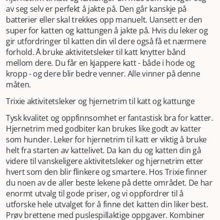
av seg selv er perfekt å jakte på. Den går kanskje på
batterier eller skal trekkes opp manuelt. Uansett er den
super for katten og kattungen å jakte på. Hvis du leker og
gir utfordringer til katten din vil dere også få et nærmere
forhold. Å bruke aktivitetsleker til katt knytter bånd
mellom dere. Du får en kjappere katt - både i hode og
kropp - og dere blir bedre venner. Alle vinner på denne
måten.
Trixie aktivitetsleker og hjernetrim til katt og kattunge
Tysk kvalitet og oppfinnsomhet er fantastisk bra for katter.
Hjernetrim med godbiter kan brukes like godt av katter
som hunder. Leker for hjernetrim til katt er viktig å bruke
helt fra starten av kattelivet. Da kan du og katten din gå
videre til vanskeligere aktivitetsleker og hjernetrim etter
hvert som den blir flinkere og smartere. Hos Trixie finner
du noen av de aller beste lekene på dette området. De har
enormt utvalg til gode priser, og vi oppfordrer til å
utforske hele utvalget for å finne det katten din liker best.
Prøv brettene med puslespillaktige oppgaver. Kombiner