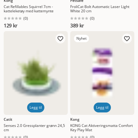
Kong
Petsafe
Cat Refillables Squirrel 7cm -
FroliCat Bolt Automatic Laser Light
katteleketøy med kattemynte
White 20 cm
(
0
)
(
0
)
129 kr
389 kr
Nyhet
Legg til
Legg til
Catit
Kong
Senses 2.0 Gressplanter grønn 24,5
KONG Cat Aktiveringsmatta Comfort
cm
Key Play Mat
(
0
)
(
0
)